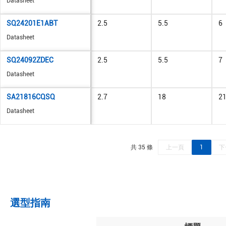
Datasheet
SQ24201E1ABT
2.5
5.5
6
Datasheet
SQ24092ZDEC
2.5
5.5
7
Datasheet
SA21816CQSQ
2.7
18
2
Datasheet
共 35 條
上一頁
1
下
選型指南