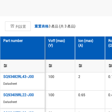
重置表格
3
產品 (共
3
產品)
列設置
Part number
Voff (max)
Ion (max)
Ro
(V)
(A)
(Ω
SQ93482RL43-J00
100
2
0.
Datasheet
SQ93409RL22-J00
100
0.65
0.
Datasheet