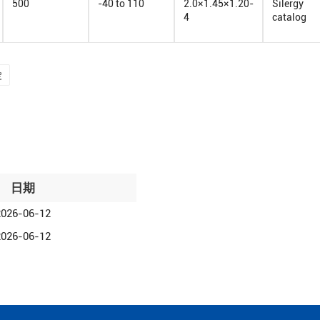
500
-40 to 110
2.0×1.45×1.20-
Silergy
4
catalog
定
日期
2026-06-12
2026-06-12