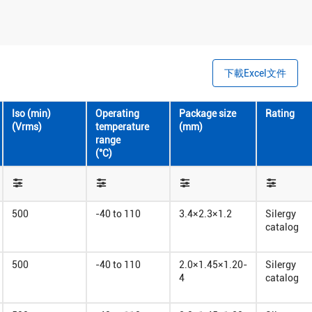
下載Excel文件
Iso (min)
Operating
Package size
Rating
(Vrms)
temperature
(mm)
range
(°C)
500
-40 to 110
3.4×2.3×1.2
Silergy
catalog
500
-40 to 110
2.0×1.45×1.20-
Silergy
4
catalog