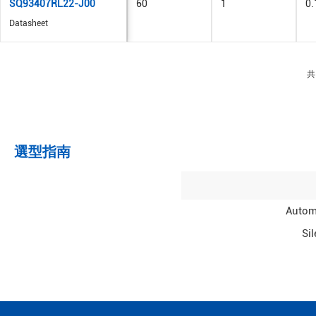
SQ93407RL22-J00
60
1
0.
Datasheet
共
選型指南
Autom
Si