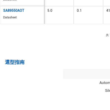
SA89550AOT
5.0
0.1
4
Datasheet
共 
選型指南
Autom
Si