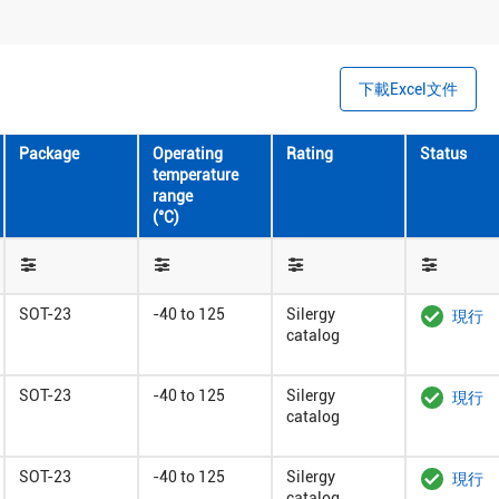
下載Excel文件
Package
Operating
Rating
Status
temperature
range
(°C)
SOT-23
-40 to 125
Silergy
現行
catalog
SOT-23
-40 to 125
Silergy
現行
catalog
SOT-23
-40 to 125
Silergy
現行
catalog