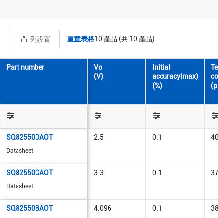
重置表格
10
產品 (共
10
產品)
列設置
Part number
Vo
Initial
T
(V)
accuracy(max)
co
(%)
(
SQ82550DAOT
2.5
0.1
4
Datasheet
SQ82550CAOT
3.3
0.1
3
Datasheet
SQ82550BAOT
4.096
0.1
3