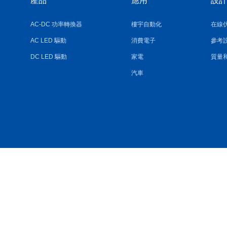
產品
應用
設計
AC-DC 功率轉換器
樓宇自動化
在線
AC LED 驅動
消費電子
參考
DC LED 驅動
家電
質量
汽車