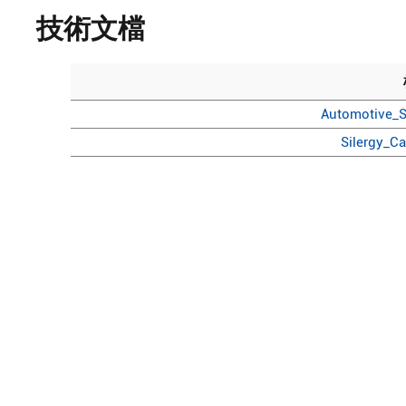
技術文檔
Automotive_S
Silergy_C