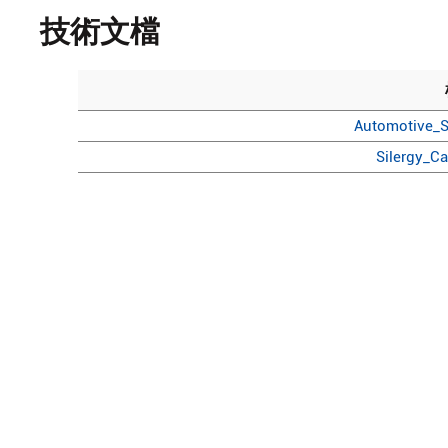
技術文檔
Automotive_S
Silergy_C