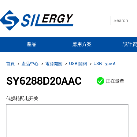
產品
應用方案
設計
首頁
產品中心
電源開關
USB 開關
USB Type A
SY6288D20AAC
正在量產
低损耗配电开关