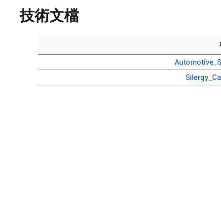
技術文檔
Automotive_S
Silergy_C